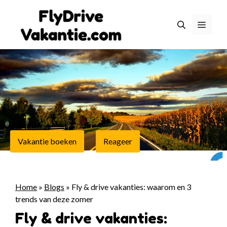
Ga
naar
Menu
de
inhoud
Vakantie boeken
Reageer
Home
»
Blogs
»
Fly & drive vakanties: waarom en 3
trends van deze zomer
Fly & drive vakanties: