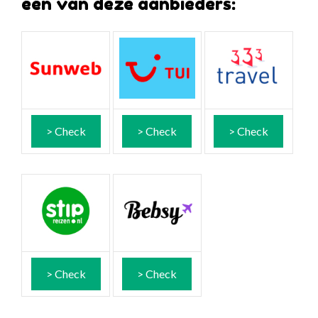
één van deze aanbieders:
> Check
> Check
> Check
> Check
> Check