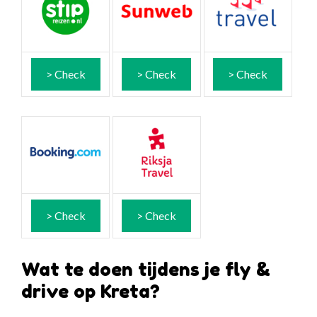
> Check
> Check
> Check
> Check
> Check
Wat te doen tijdens je fly &
drive op Kreta?