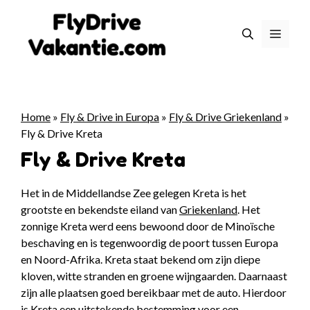
Ga
naar
Menu
de
inhoud
Home
»
Fly & Drive in Europa
»
Fly & Drive Griekenland
»
Fly & Drive Kreta
Fly & Drive Kreta
Het in de Middellandse Zee gelegen Kreta is het
grootste en bekendste eiland van
Griekenland
. Het
zonnige Kreta werd eens bewoond door de Minoïsche
beschaving en is tegenwoordig de poort tussen Europa
en Noord-Afrika. Kreta staat bekend om zijn diepe
kloven, witte stranden en groene wijngaarden. Daarnaast
zijn alle plaatsen goed bereikbaar met de auto. Hierdoor
is Kreta een uitstekende bestemming voor een