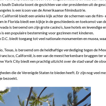
South Dakota toont de gezichten van vier presidenten uit de gesc
geles is een icoon van de Amerikaanse filmindustrie.
Californië biedt een unieke kijk achter de schermen van de film- e
in Florida biedt een kijkje in de geschiedenis en toekomst van d
vada is beroemd om zijn grote casino’s, luxe hotels en levendige e
a is een populaire bestemming voor gezinnen met kinderen.
n D.C. biedt toegang tot veel nationale monumenten en musea, waa
nio, Texas, is beroemd om de heldhaftige verdediging tegen de Mex
rancisco, Californië, is een van de meest herkenbare bruggen ter w
w York City biedt een prachtig uitzicht over de stad vanaf de obs
gheden die de Verenigde Staten te bieden heeft. Er zijn nog veel me
je bezoekt.