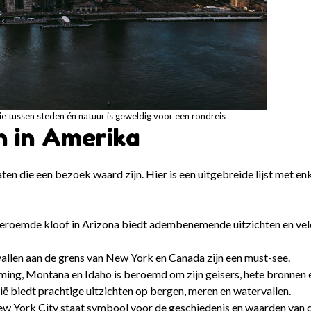
e tussen steden én natuur is geweldig voor een rondreis
 in Amerika
ten die een bezoek waard zijn. Hier is een uitgebreide lijst met e
eroemde kloof in Arizona biedt adembenemende uitzichten en ve
llen aan de grens van New York en Canada zijn een must-see.
ing, Montana en Idaho is beroemd om zijn geisers, hete bronnen e
ië biedt prachtige uitzichten op bergen, meren en watervallen.
n New York City staat symbool voor de geschiedenis en waarden van 