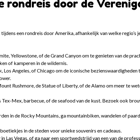
je rondreis door de Verenig
oen tijdens een rondreis door Amerika, afhankelijk van welke regio’s
mite, Yellowstone, of de Grand Canyon om te genieten van de prac
ken of kamperen in de wildernis.
, Los Angeles, of Chicago om de iconische bezienswaardigheden te
Tower.
 Mount Rushmore, de Statue of Liberty, of de Alamo om meer te we
ls Tex-Mex, barbecue, of de seafood van de kust. Bezoek ook brouw
rden in de Rocky Mountains, ga mountainbiken, wandelen of paardr
boetiekjes in de steden voor unieke souvenirs en cadeaus.
in Las Vegas, of ga naar een sportwedstrijd van een van de profes