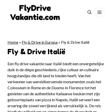
Ga
naar
Menu
de
inhoud
Home
»
Fly & Drive in Europa
»
Fly & Drive Italië
Fly & Drive Italië
Een fly drive vakantie naar Italië biedt een onvergetelijke
duik in de diepe geschiedenis, rijke cultuur en culinaire
hoogstandjes die dit land te bieden heeft. Van het
verkennen van wereldberoemde monumenten zoals het
Colosseum in Rome en de Duomo in Florence tot het
genieten van de authentieke Italiaanse keuken met zijn
geboorteplaats van pizza in Napels, Italië serveert een
ervaring die zowel verrijkend als verrukkelijk is. De reis
biedt de vrijheid om op eigen tempo de diversiteit en