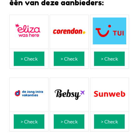
één van deze aanbieders:
> Check
> Check
> Check
> Check
> Check
> Check