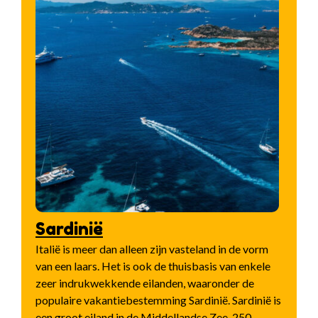
Sardinië
Italië is meer dan alleen zijn vasteland in de vorm
van een laars. Het is ook de thuisbasis van enkele
zeer indrukwekkende eilanden, waaronder de
populaire vakantiebestemming Sardinië. Sardinië is
een groot eiland in de Middellandse Zee, 250