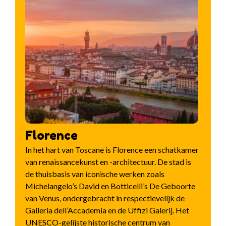
Florence
In het hart van Toscane is Florence een schatkamer
van renaissancekunst en -architectuur. De stad is
de thuisbasis van iconische werken zoals
Michelangelo’s David en Botticelli’s De Geboorte
van Venus, ondergebracht in respectievelijk de
Galleria dell’Accademia en de Uffizi Galerij. Het
UNESCO-gelijste historische centrum van