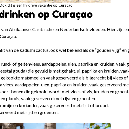
Ook dit is een fly drive vakantie op Curaçao
 drinken op Curaçao
ix van Afrikaanse, Caribische en Nederlandse invloeden. Hier zijn e
 Curaçao:
kt van de kadushi cactus, ook wel bekend als de “gouden vijg”, en 
und- of geitenvlees, aardappelen, uien, paprika en kruiden, vaak g
stal gouda) die gevuld is met gehakt, ui, paprika en kruiden, vaak
gekookte maïsmeel en vaak geserveerd als bijgerecht bij vlees of 
vlees, aardappelen, uien, paprika en kruiden, vaak geserveerd met 
oort bonen die gekookt wordt met vlees of vis, kruiden en groent
 platvis, vaak geserveerd met rijst en groenten.
komijn en koriander, vaak geserveerd met rijst of brood.
rveerd met rijst en groenten.