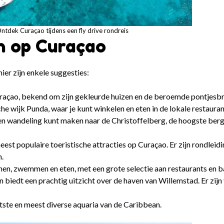
ntdek Curaçao tijdens een fly drive rondreis
n op Curaçao
ier zijn enkele suggesties:
raçao, bekend om zijn gekleurde huizen en de beroemde pontjesbr
he wijk Punda, waar je kunt winkelen en eten in de lokale restauran
een wandeling kunt maken naar de Christoffelberg, de hoogste ber
est populaire toeristische attracties op Curaçao. Er zijn rondleid
n.
n, zwemmen en eten, met een grote selectie aan restaurants en b
n biedt een prachtig uitzicht over de haven van Willemstad. Er zijn
tste en meest diverse aquaria van de Caribbean.