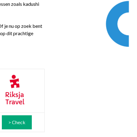
essen zoals kadushi
f je nu op zoek bent
 op dit prachtige
> Check