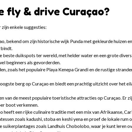
e fly & drive Curaçao?
 zijn enkele suggesties:
o, bekend om zijn historische wijk Punda met gekleurde huizen 
rbindt.
 beste duikspots ter wereld, met helder water en een grote diversi
wel beginners als gevorderden.
den, zoals het populaire Playa Kenepa Grandi en de rustige strande
ogste berg op Curaçao en biedt een prachtig uitzicht over het eila
 van de meest populaire toeristische attracties op Curaçao. Er zi
per boot verkennen.
 heeft een rijke culinaire traditie met een mix van Afrikaanse, Car
tessen zoals kadushi, stoba en keshi yena en proef de lokale rum of
 suikerplantages zoals Landhuis Chobolobo, waar je kunt leren ov