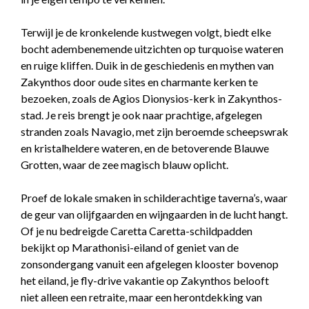
Terwijl je de kronkelende kustwegen volgt, biedt elke
bocht adembenemende uitzichten op turquoise wateren
en ruige kliffen. Duik in de geschiedenis en mythen van
Zakynthos door oude sites en charmante kerken te
bezoeken, zoals de Agios Dionysios-kerk in Zakynthos-
stad. Je reis brengt je ook naar prachtige, afgelegen
stranden zoals Navagio, met zijn beroemde scheepswrak
en kristalheldere wateren, en de betoverende Blauwe
Grotten, waar de zee magisch blauw oplicht.
Proef de lokale smaken in schilderachtige taverna’s, waar
de geur van olijfgaarden en wijngaarden in de lucht hangt.
Of je nu bedreigde Caretta Caretta-schildpadden
bekijkt op Marathonisi-eiland of geniet van de
zonsondergang vanuit een afgelegen klooster bovenop
het eiland, je fly-drive vakantie op Zakynthos belooft
niet alleen een retraite, maar een herontdekking van