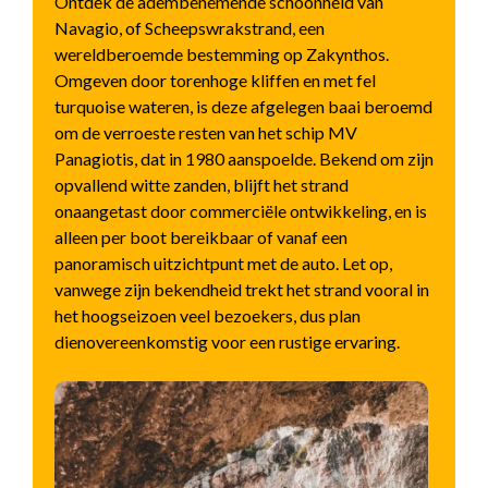
Ontdek de adembenemende schoonheid van
Navagio, of Scheepswrakstrand, een
wereldberoemde bestemming op Zakynthos.
Omgeven door torenhoge kliffen en met fel
turquoise wateren, is deze afgelegen baai beroemd
om de verroeste resten van het schip MV
Panagiotis, dat in 1980 aanspoelde. Bekend om zijn
opvallend witte zanden, blijft het strand
onaangetast door commerciële ontwikkeling, en is
alleen per boot bereikbaar of vanaf een
panoramisch uitzichtpunt met de auto. Let op,
vanwege zijn bekendheid trekt het strand vooral in
het hoogseizoen veel bezoekers, dus plan
dienovereenkomstig voor een rustige ervaring.