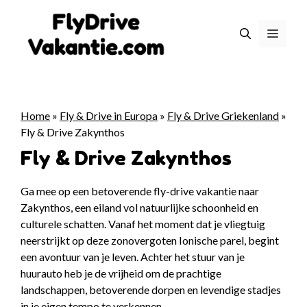
Ga
naar
Menu
de
inhoud
Home
»
Fly & Drive in Europa
»
Fly & Drive Griekenland
»
Fly & Drive Zakynthos
Fly & Drive Zakynthos
Ga mee op een betoverende fly-drive vakantie naar
Zakynthos, een eiland vol natuurlijke schoonheid en
culturele schatten. Vanaf het moment dat je vliegtuig
neerstrijkt op deze zonovergoten Ionische parel, begint
een avontuur van je leven. Achter het stuur van je
huurauto heb je de vrijheid om de prachtige
landschappen, betoverende dorpen en levendige stadjes
in je eigen tempo te verkennen.