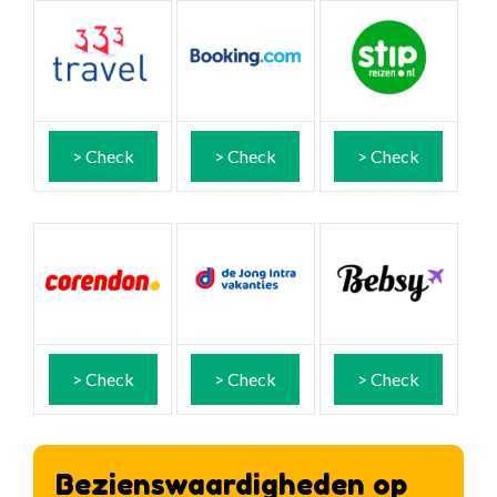
> Check
> Check
> Check
> Check
> Check
> Check
Bezienswaardigheden op