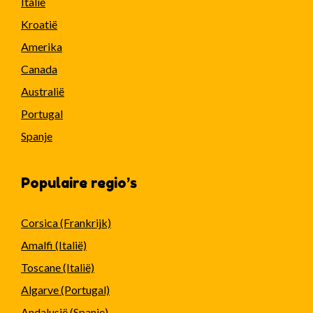
Italië
Kroatië
Amerika
Canada
Australië
Portugal
Spanje
Populaire regio’s
Corsica (Frankrijk)
Amalfi (Italië)
Toscane (Italië)
Algarve (Portugal)
Andalusië (Spanje)