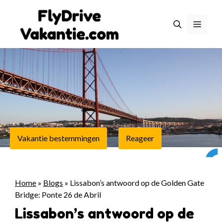
Ga
naar
Menu
de
inhoud
Vakantie bestemmingen
Reageer
Home
»
Blogs
»
Lissabon’s antwoord op de Golden Gate
Bridge: Ponte 26 de Abril
Lissabon’s antwoord op de