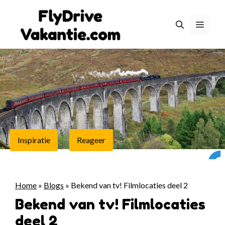
Ga
naar
Menu
de
inhoud
Inspiratie
Reageer
Home
»
Blogs
»
Bekend van tv! Filmlocaties deel 2
Bekend van tv! Filmlocaties
deel 2