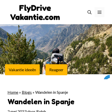
Ga
naar
Menu
de
inhoud
Vakantie ideeën
Reageer
Home
»
Blogs
»
Wandelen in Spanje
Wandelen in Spanje
2 mei 2023
door
Ralph