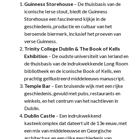
Guinness Storehouse
– De thuisbasis van de
iconische Ierse stout, biedt de Guinness
Storehouse een fascinerend kijkje in de
geschiedenis, productie en cultuur van het
beroemde biermerk, inclusief het proeven van
verse Guinness.
Trinity College Dublin & The Book of Kells
Exhibition
– De oudste universiteit van Ierland en
de thuisbasis van de indrukwekkende Long Room
bibliotheek en de iconische Book of Kells, een
prachtig geïllustreerd middeleeuws manuscript.
Temple Bar
– Een bruisende wijk met een rijke
geschiedenis, gevuld met pubs, restaurants en
winkels, en het centrum van het nachtleven in
Dublin.
Dublin Castle
– Een indrukwekkend
kasteelcomplex dat dateert uit de 13e eeuw, met
een mix van middeleeuwse en Georgische
architectuur en een rijke geschiedenis van