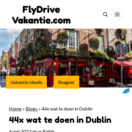
Ga
naar
Menu
de
inhoud
Vakantie ideeën
Reageer
Home
»
Blogs
»
44x wat te doen in Dublin
44x wat te doen in Dublin
4 mei 2023
door
Ralph