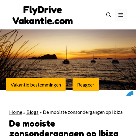
Ga
naar
Menu
de
inhoud
Vakantie bestemmingen
Reageer
Home
»
Blogs
»
De mooiste zonsondergangen op Ibiza
De mooiste
zonsondergangen op Ibiza