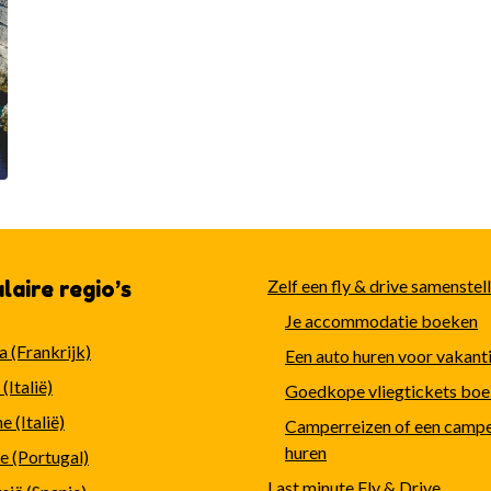
Zelf een fly & drive samenstel
laire regio’s
Je accommodatie boeken
a (Frankrijk)
Een auto huren voor vakant
(Italië)
Goedkope vliegtickets bo
 (Italië)
Camperreizen of een camp
huren
e (Portugal)
Last minute Fly & Drive