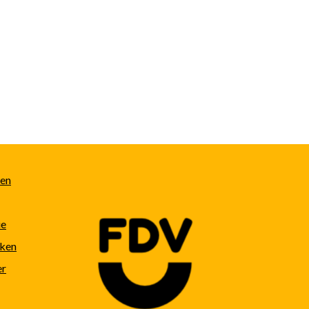
len
ie
eken
er