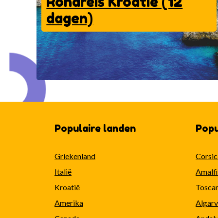
Rondreis Kroatië (12
dagen)
Populaire landen
Popu
Griekenland
Corsic
Italië
Amalfi 
Kroatië
Toscane
Amerika
Algarv